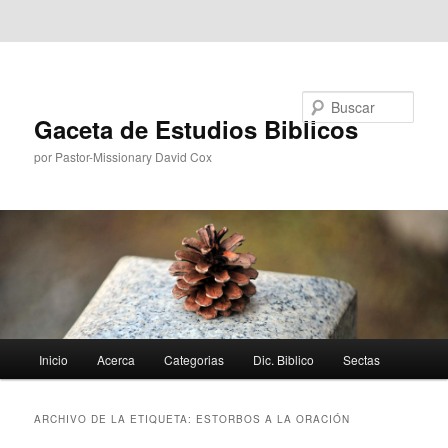
Ir al contenido principal
Ir al contenido secundario
Buscar
Gaceta de Estudios Biblicos
por Pastor-Missionary David Cox
Menú
Inicio
Acerca
Categorias
Dic. Biblico
Sectas
principal
ARCHIVO DE LA ETIQUETA:
ESTORBOS A LA ORACIÓN