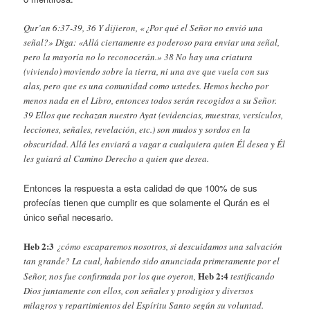
Qur’an 6:37-39, 36 Y dijieron, «¿Por qué el Señor no envió una
señal?» Diga: «Allá ciertamente es poderoso para enviar una señal,
pero la mayoría no lo reconocerán.» 38 No hay una criatura
(viviendo) moviendo sobre la tierra, ni una ave que vuela con sus
alas, pero que es una comunidad como ustedes. Hemos hecho por
menos nada en el Libro, entonces todos serán recogidos a su Señor.
39 Ellos que rechazan nuestro Ayat (evidencias, muestras, versículos,
lecciones, señales, revelación, etc.) son mudos y sordos en la
obscuridad. Allá les enviará a vagar a cualquiera quien Él desea y Él
les guiará al Camino Derecho a quien que desea.
Entonces la respuesta a esta calidad de que 100% de sus
profecías tienen que cumplir es que solamente el Qurán es el
único señal necesario.
Heb 2:3
¿cómo escaparemos nosotros, si descuidamos una salvación
tan grande? La cual, habiendo sido anunciada primeramente por el
Heb 2:4
Señor, nos fue confirmada por los que oyeron,
testificando
Dios juntamente con ellos, con señales y prodigios y diversos
milagros y repartimientos del Espíritu Santo según su voluntad.