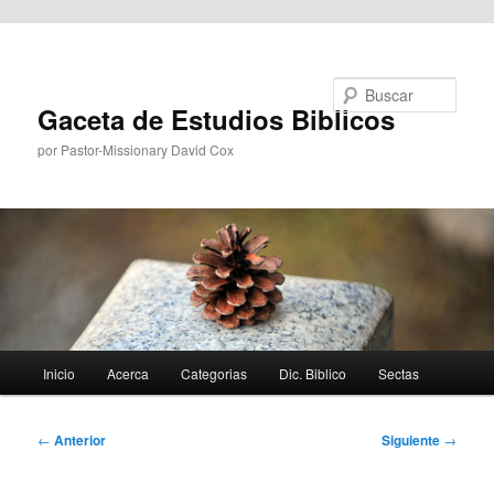
Ir al contenido principal
Buscar
Gaceta de Estudios Biblicos
por Pastor-Missionary David Cox
Menú
Inicio
Acerca
Categorias
Dic. Biblico
Sectas
principal
Navegación
←
Anterior
Siguiente
→
de
entradas