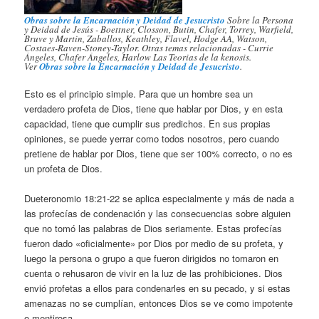
Obras sobre la Encarnación y Deidad de Jesucristo
Sobre la Persona
y Deidad de Jesús - Boettner, Closson, Butin, Chafer, Torrey, Warfield,
Bruve y Martin, Zaballos, Keathley, Flavel, Hodge AA, Watson,
Costaes-Raven-Stoney-Taylor. Otras temas relacionadas - Currie
Ángeles, Chafer Ángeles, Harlow Las Teorias de la kenosis.
Ver
Obras sobre la Encarnación y Deidad de Jesucristo
.
Esto es el principio simple. Para que un hombre sea un
verdadero profeta de Dios, tiene que hablar por Dios, y en esta
capacidad, tiene que cumplir sus predichos. En sus propias
opiniones, se puede yerrar como todos nosotros, pero cuando
pretiene de hablar por Dios, tiene que ser 100% correcto, o no es
un profeta de Dios.
Dueteronomio 18:21-22 se aplica especialmente y más de nada a
las profecías de condenación y las consecuencias sobre alguien
que no tomó las palabras de Dios seriamente. Estas profecías
fueron dado «oficialmente» por Dios por medio de su profeta, y
luego la persona o grupo a que fueron dirigidos no tomaron en
cuenta o rehusaron de vivir en la luz de las prohibiciones. Dios
envió profetas a ellos para condenarles en su pecado, y si estas
amenazas no se cumplían, entonces Dios se ve como impotente
o mentirosa.