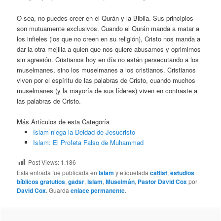
O sea, no puedes creer en el Qurán y la Biblia. Sus principios
son mutuamente exclusivos. Cuando el Qurán manda a matar a
los infieles (los que no creen en su religión), Cristo nos manda a
dar la otra mejilla a quien que nos quiere abusarnos y oprimirnos
sin agresión. Cristianos hoy en día no están persecutando a los
muselmanes, sino los muselmanes a los cristianos. Cristianos
viven por el espíritu de las palabras de Cristo, cuando muchos
muselmanes (y la mayoría de sus líderes) viven en contraste a
las palabras de Cristo.
Más Artículos de esta Categoría
Islam niega la Deidad de Jesucristo
Islam: El Profeta Falso de Muhammad
Post Views:
1.186
Esta entrada fue publicada en
Islam
y etiquetada
catlist
,
estudios
bíblicos gratutios
,
gadsr
,
Islam
,
Muselmán
,
Pastor David Cox
por
David Cox
. Guarda
enlace permanente
.