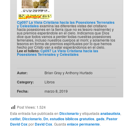
Cp097 La Vista Cristiana hacia las Posesiones Terrenales
y Celestiales
examina las diferentes vistas del cristiano
hacia posesiones en la tierra (que no es tesoro realmente) y
sus premios esperándole en el cielo. Indicamos que Dios
dice que todos vamos a perder todas nuestras posesiones
terrenales, incluso nuestros cuerpos al morir, y solamente los
tesoros en forma de premios espirituales por lo que hemos
hecho por Cristo van a estar esperándonos en el cielo.
Lee el folleto:
Cp097 La Vista Cristiana hacia las
Posesiones Terrenales y Celestiales
Autor:
Brian Gray y Anthony Hurtado
Category:
Libros
Fecha:
marzo 8, 2019
Post Views:
1.524
Esta entrada fue publicada en
Diccionario
y etiquetada
anabautista
,
catlist
,
Diccionario
,
Dn
,
estudios bíblicos gratutios
,
gads
,
Pastor
David Cox
por
David Cox
. Guarda
enlace permanente
.