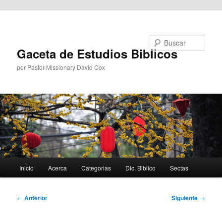
Ir al contenido principal
Buscar
Gaceta de Estudios Biblicos
por Pastor-Missionary David Cox
Menú
Inicio
Acerca
Categorias
Dic. Biblico
Sectas
principal
Navegación
←
Anterior
Siguiente
→
de
entradas