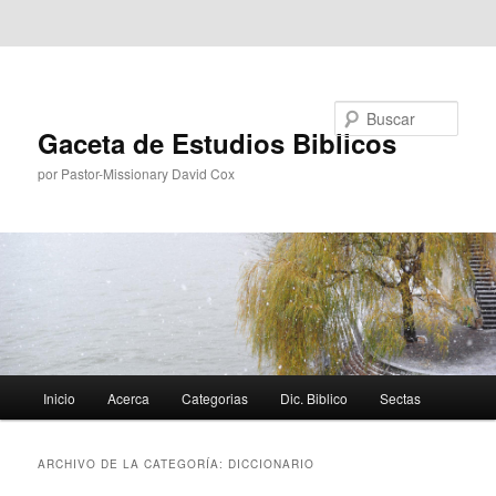
Ir al contenido principal
Ir al contenido secundario
Buscar
Gaceta de Estudios Biblicos
por Pastor-Missionary David Cox
Menú
Inicio
Acerca
Categorias
Dic. Biblico
Sectas
principal
ARCHIVO DE LA CATEGORÍA:
DICCIONARIO