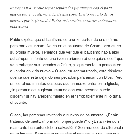
Romanos 6:4 Porque somos sepultados juntamente con él para
muerte por el bautismo, a fin de que como Cristo resucitó de los
muertos por la gloria del Padre, así también nosotros andemos en
vida nueva.
Pablo explica que el bautismo es una «muerte» de uno mismo
pero con Jesucristo. No es en el bautismo de Cristo, pero es en
su propia muerte. Tenemos que ver que el bautismo habla algo
del arrepentimiento de uno (voluntariamente) que quiere decir que
va a entregar sus pecados a Cristo, y iqualmente, la persona va
a «andar en vida nueva.» O sea, en ser bautizado, está dándose
cuenta que está dejando sus pecados para andar con Dios. Pero
en los cinco minutos después que un nuevo entra en la iglesia,
¿la persona de la iglesia tratando con esta persona puede
discernir si hay arrepentimiento en él? Probablemente ni lo trata
el asunto.
O sea, las personas invitando a nuevos de bautizarse, ¿Están
tratando de bautizar lo máximo que pueden? o ¿Están viendo si
realmente han entendido la salvación? Son mundos de diferencia
entre los dos. Para ver si entienden el evangelio, uno tiene que