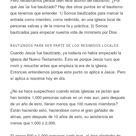
Pero necesitamos pensar bien este asunto del bautismo. ¿Por
qué Jes´ús fue bautizado? Hay dos otros puntos en el bautismo
que tenemos que entender. 1) Somos bautizados para marcar la
entrada como miembro, como redimido, en una iglesia local de
personas salvas y de la misma fe y práctica. 2) Somos
bautizados para empezar nuestra vida de ministerio por Dios.
BAUTIZADOS PARA SER PARTE DE LOS REDIMIDOS LOCALES
Cuando Jesús fue bautizado, ya todavia no había empezado la
iglesia del Nuevo Testamento. Esto es porque Jesús tuvo que
morir y resucitar antes que empieza la era de la iglesia.
Entonces entendemos porque este punto no aplica a Jesús. Pero
sí aplica a nosotros hoy en día.
¿No se hace suspechoso cuando estas iglesias se jactan que
han tenidos 1,000 personas salvas en un mes aun, pero después
de un año de esto, tienen menos que 100 nuevos miembros?
Están haciendo esto, haciendose como el gran gañador de
almas, pero después de 10 años de esto, su asistencia es
menos que 1,000 o 2,000.
Si ganan 500 o 1,000 personas cada mes, el área alrededor de