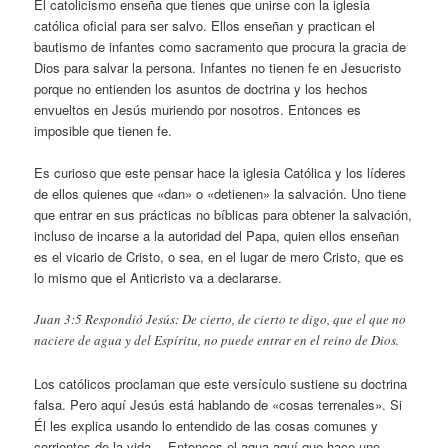
El catolicismo enseña que tienes que unirse con la iglesia
católica oficial para ser salvo. Ellos enseñan y practican el
bautismo de infantes como sacramento que procura la gracia de
Dios para salvar la persona. Infantes no tienen fe en Jesucristo
porque no entienden los asuntos de doctrina y los hechos
envueltos en Jesús muriendo por nosotros. Entonces es
imposible que tienen fe.
Es curioso que este pensar hace la iglesia Católica y los líderes
de ellos quienes que «dan» o «detienen» la salvación. Uno tiene
que entrar en sus prácticas no bíblicas para obtener la salvación,
incluso de incarse a la autoridad del Papa, quien ellos enseñan
es el vicario de Cristo, o sea, en el lugar de mero Cristo, que es
lo mismo que el Anticristo va a declararse.
Juan 3:5 Respondió Jesús: De cierto, de cierto te digo, que el que no
naciere de agua y del Espíritu, no puede entrar en el reino de Dios.
Los católicos proclaman que este versículo sustiene su doctrina
falsa. Pero aquí Jesús está hablando de «cosas terrenales». Si
Él les explica usando lo entendido de las cosas comunes y
corrientes de la vida… Entonces el agua aquí que hace uno