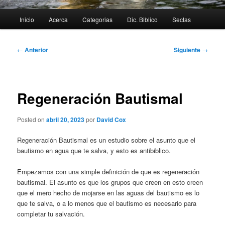
Menú
Inicio
Acerca
Categorias
Dic. Biblico
Sectas
principal
Navegación
←
Anterior
Siguiente
→
de
entradas
Regeneración Bautismal
Posted on
abril 20, 2023
por
David Cox
Regeneración Bautismal es un estudio sobre el asunto que el
bautismo en agua que te salva, y esto es antibiblico.
Empezamos con una simple definición de que es regeneración
bautismal. El asunto es que los grupos que creen en esto creen
que el mero hecho de mojarse en las aguas del bautismo es lo
que te salva, o a lo menos que el bautismo es necesario para
completar tu salvación.