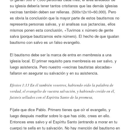
su iglesia debería tener tantos cristianos que las demás iglesias
vecinas también deben ser rellenas. (500x12x10=60,000). Pero
es obvia la conclusión que la mayor parte de estos bautismos no
representa personas salvas, y si analisas sus jactancias, ellos
mismos ponen esta conclusión, «Tuvimos x número de gente
salva (porque bautizamos este número). El hecho de que igualan
bautismo con salvo es un falso evangelio.
El bautismo debe ser la marca de entra en membresia a una
iglesia local. El primer requisito para membresia es ser salvo, y
luego asistencia. Pero nuestro «vecinas bautistas alocadas»
fallaron en asegurar su salvación y en su asistencia.
Efesios 1:13 En él también vosotros, habiendo oído la palabra de
verdad, el evangelio de vuestra salvación, y habiendo creído en él,
fuisteis sellados con el Espíritu Santo de la promesa,
Fíjate que dice Pablo. Primero tienes que oír el evangelio, y
luego después meditar sobre lo que has oído, crees en ello.
Entonces eres salvo y el Espíritu Santo (entrando a morar en tu
cuerpo) te sella en tu salvación. No hay mención del bautismo en