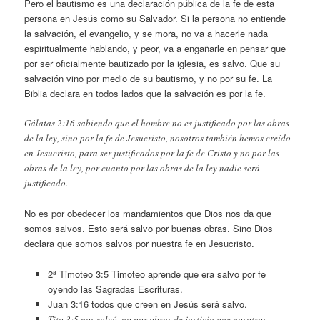
Pero el bautismo es una declaración pública de la fe de esta
persona en Jesús como su Salvador. Si la persona no entiende
la salvación, el evangelio, y se mora, no va a hacerle nada
espiritualmente hablando, y peor, va a engañarle en pensar que
por ser oficialmente bautizado por la iglesia, es salvo. Que su
salvación vino por medio de su bautismo, y no por su fe. La
Biblia declara en todos lados que la salvación es por la fe.
Gálatas 2:16 sabiendo que el hombre no es justificado por las obras
de la ley, sino por la fe de Jesucristo, nosotros también hemos creído
en Jesucristo, para ser justificados por la fe de Cristo y no por las
obras de la ley, por cuanto por las obras de la ley nadie será
justificado.
No es por obedecer los mandamientos que Dios nos da que
somos salvos. Esto será salvo por buenas obras. Sino Dios
declara que somos salvos por nuestra fe en Jesucristo.
2ª Timoteo 3:5 Timoteo aprende que era salvo por fe
oyendo las Sagradas Escrituras.
Juan 3:16 todos que creen en Jesús será salvo.
Tito 3:5 nos salvó, no por obras de justicia que nosotros