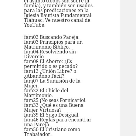
el asunto (todos son sobre la
famlia), y también son usados
para las predicaciones en la
Iglesia Bautista Fundamental
Tláhuac. Ve nuestro
canal de
YouTube.
fam02 Buscando Pareja.
fam03 Principios para un
Matrimonio Bíblico.
fam04 Resolviendo sin
Divorcio.
fam08 El Aborto: ¿Es
permitido o es pecado?
fam12 ¿Unión Libre? o
¿Abandono Fácil?.
fam07 La Sumisión de la
Mujer.
fam22 El Chicle del
Matrimonio.
fam25 ¡No seas Fornicario!.
fam33 ¿Qué es una Buena
Mujer Virtuosa?
fam39 El Yugo Desigual.
fam46 Reglas para encontrar
una Pareja.
fam50 El Cristiano como
Trabajador.