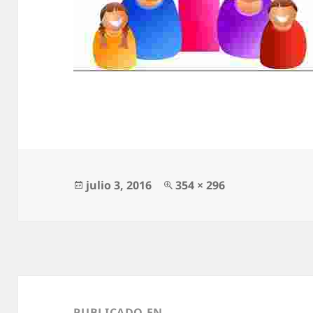
Publicado
Tamaño
julio 3, 2016
354 × 296
el
completo
Navegación
de
PUBLICADO EN