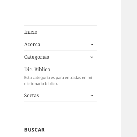
Inicio
expande
Acerca
el
expande
menú
Categorias
el
inferior
menú
Dic. Biblico
inferior
Esta categoría es para entradas en mi
diccionario bíblico.
expande
Sectas
el
menú
inferior
BUSCAR