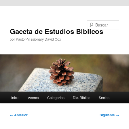
Ir al contenido principal
Buscar
Gaceta de Estudios Biblicos
por Pastor-Missionary David Cox
Menú
Inicio
Acerca
Categorias
Dic. Biblico
Sectas
principal
Navegación
←
Anterior
Siguiente
→
de
entradas