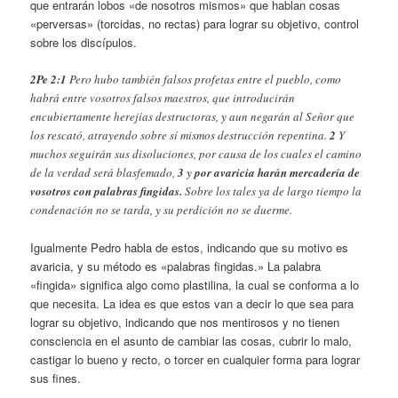
que entrarán lobos «de nosotros mismos» que hablan cosas
«perversas» (torcidas, no rectas) para lograr su objetivo, control
sobre los discípulos.
2Pe 2:1
Pero hubo también falsos profetas entre el pueblo, como
habrá entre vosotros falsos maestros, que introducirán
encubiertamente herejías destructoras, y aun negarán al Señor que
los rescató, atrayendo sobre sí mismos destrucción repentina.
2
Y
muchos seguirán sus disoluciones, por causa de los cuales el camino
de la verdad será blasfemado,
3
y
por avaricia harán mercadería de
vosotros con palabras fingidas.
Sobre los tales ya de largo tiempo la
condenación no se tarda, y su perdición no se duerme.
Igualmente Pedro habla de estos, indicando que su motivo es
avaricia, y su método es «palabras fingidas.» La palabra
«fingida» significa algo como plastilina, la cual se conforma a lo
que necesita. La idea es que estos van a decir lo que sea para
lograr su objetivo, indicando que nos mentirosos y no tienen
consciencia en el asunto de cambiar las cosas, cubrir lo malo,
castigar lo bueno y recto, o torcer en cualquier forma para lograr
sus fines.