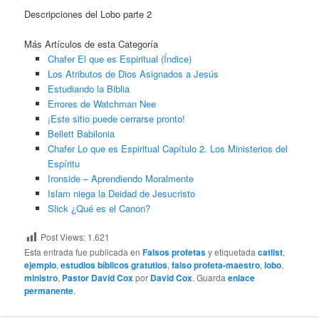
Descripciones del Lobo parte 2
Más Artículos de esta Categoría
Chafer El que es Espiritual (Índice)
Los Atributos de Dios Asignados a Jesús
Estudiando la Biblia
Errores de Watchman Nee
¡Este sitio puede cerrarse pronto!
Bellett Babilonia
Chafer Lo que es Espiritual Capítulo 2. Los Ministerios del
Espíritu
Ironside – Aprendiendo Moralmente
Islam niega la Deidad de Jesucristo
Slick ¿Qué es el Canon?
Post Views:
1.621
Esta entrada fue publicada en
Falsos profetas
y etiquetada
catlist
,
ejemplo
,
estudios bíblicos gratutios
,
falso profeta-maestro
,
lobo
,
ministro
,
Pastor David Cox
por
David Cox
. Guarda
enlace
permanente
.