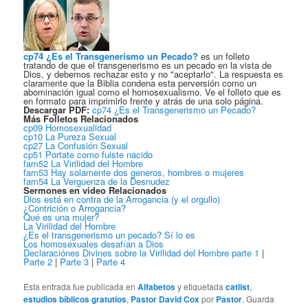
cp74 ¿Es el Transgenerismo un Pecado?
es un folleto
tratando de que el transgenerismo es un pecado en la vista de
Dios, y debemos rechazar esto y no "aceptarlo". La respuesta es
claramente que la Biblia condena esta perversión como un
abominación igual como el homosexualismo. Ve el folleto que es
en formato para imprimirlo frente y atrás de una solo página.
Descargar PDF:
cp74 ¿Es el Transgenerismo un Pecado?
Más Folletos Relacionados
cp09 Homosexualidad
cp10 La Pureza Sexual
cp27 La Confusión Sexual
cp51 Portate como fuiste nacido
fam52 La Virilidad del Hombre
fam53 Hay solamente dos generos, hombres o mujeres
fam54 La Verguenza de la Desnudez
Sermones en video Relacionados
Dios está en contra de la Arrogancia (y el orgullo)
¿Contrición o Arrogancia?
Qué es una mujer?
La Virilidad del Hombre
¿Es el transgenerismo un pecado? Sí lo es
Los homosexuales desafían a Dios
Declaraciónes Divines sobre la Virilidad del Hombre parte 1
|
Parte 2
|
Parte 3
|
Parte 4
Esta entrada fue publicada en
Alfabetos
y etiquetada
catlist
,
estudios bíblicos gratutios
,
Pastor David Cox
por
Pastor
. Guarda