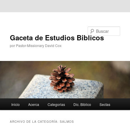
Ir al contenido principal
Ir al contenido secundario
Buscar
Gaceta de Estudios Biblicos
por Pastor-Missionary David Cox
Menú
Inicio
Acerca
Categorias
Dic. Biblico
Sectas
principal
ARCHIVO DE LA CATEGORÍA:
SALMOS