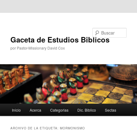
Ir al contenido principal
Ir al contenido secundario
Buscar
Gaceta de Estudios Biblicos
por Pastor-Missionary David Cox
Menú
Inicio
Acerca
Categorias
Dic. Biblico
Sectas
principal
ARCHIVO DE LA ETIQUETA:
MORMONISMO