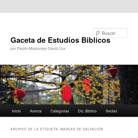
Ir al contenido principal
Ir al contenido secundario
Buscar
Gaceta de Estudios Biblicos
por Pastor-Missionary David Cox
Menú
Inicio
Acerca
Categorias
Dic. Biblico
Sectas
principal
ARCHIVO DE LA ETIQUETA:
MARCAS DE SALVACIÓN