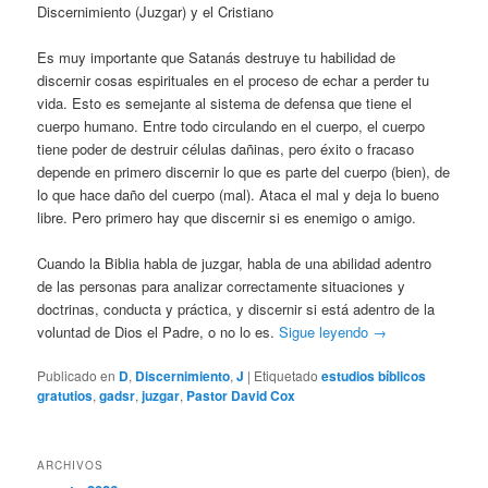
Discernimiento (Juzgar) y el Cristiano
Es muy importante que Satanás destruye tu habilidad de
discernir cosas espirituales en el proceso de echar a perder tu
vida. Esto es semejante al sistema de defensa que tiene el
cuerpo humano. Entre todo circulando en el cuerpo, el cuerpo
tiene poder de destruir células dañinas, pero éxito o fracaso
depende en primero discernir lo que es parte del cuerpo (bien), de
lo que hace daño del cuerpo (mal). Ataca el mal y deja lo bueno
libre. Pero primero hay que discernir si es enemigo o amigo.
Cuando la Biblia habla de juzgar, habla de una abilidad adentro
de las personas para analizar correctamente situaciones y
doctrinas, conducta y práctica, y discernir si está adentro de la
voluntad de Dios el Padre, o no lo es.
Sigue leyendo
→
Publicado en
D
,
Discernimiento
,
J
|
Etiquetado
estudios bíblicos
gratutios
,
gadsr
,
juzgar
,
Pastor David Cox
ARCHIVOS