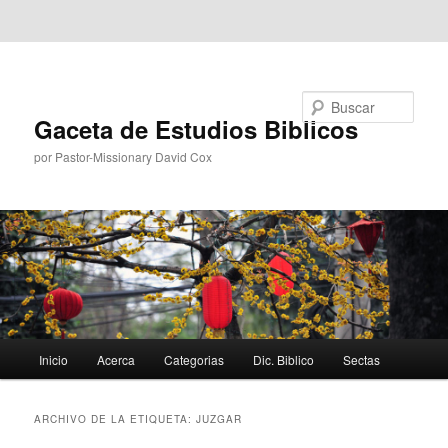
Ir al contenido principal
Ir al contenido secundario
Buscar
Gaceta de Estudios Biblicos
por Pastor-Missionary David Cox
Menú
Inicio
Acerca
Categorias
Dic. Biblico
Sectas
principal
ARCHIVO DE LA ETIQUETA:
JUZGAR