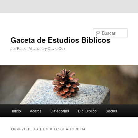
Ir al contenido principal
Ir al contenido secundario
Buscar
Gaceta de Estudios Biblicos
por Pastor-Missionary David Cox
Menú
Inicio
Acerca
Categorias
Dic. Biblico
Sectas
principal
ARCHIVO DE LA ETIQUETA:
CITA TORCIDA