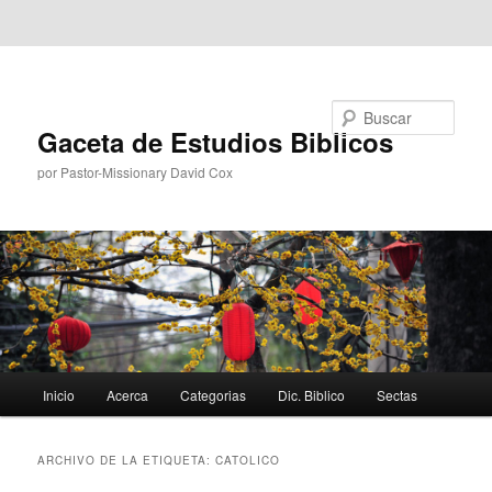
Ir al contenido principal
Ir al contenido secundario
Buscar
Gaceta de Estudios Biblicos
por Pastor-Missionary David Cox
Menú
Inicio
Acerca
Categorias
Dic. Biblico
Sectas
principal
ARCHIVO DE LA ETIQUETA:
CATOLICO