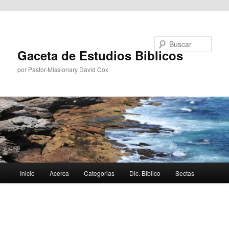
Ir al contenido principal
Buscar
Gaceta de Estudios Biblicos
por Pastor-Missionary David Cox
Menú
Inicio
Acerca
Categorias
Dic. Biblico
Sectas
principal
Navegador
de
imágenes