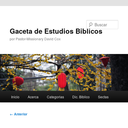
Ir al contenido principal
Buscar
Gaceta de Estudios Biblicos
por Pastor-Missionary David Cox
Menú
Inicio
Acerca
Categorias
Dic. Biblico
Sectas
principal
Navegador
← Anterior
de
imágenes