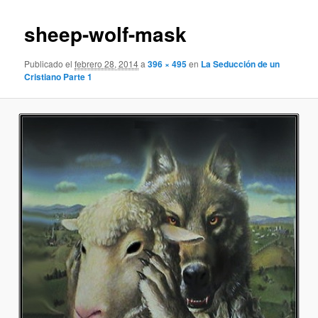
sheep-wolf-mask
Publicado el
febrero 28, 2014
a
396 × 495
en
La Seducción de un
Cristiano Parte 1