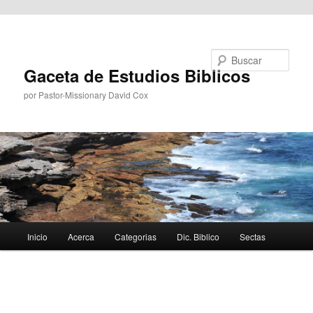
Ir al contenido principal
Buscar
Gaceta de Estudios Biblicos
por Pastor-Missionary David Cox
Menú
Inicio
Acerca
Categorias
Dic. Biblico
Sectas
principal
Navegador
de
imágenes