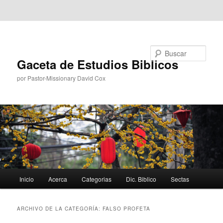
Ir al contenido principal
Ir al contenido secundario
Buscar
Gaceta de Estudios Biblicos
por Pastor-Missionary David Cox
Menú
Inicio
Acerca
Categorias
Dic. Biblico
Sectas
principal
ARCHIVO DE LA CATEGORÍA:
FALSO PROFETA