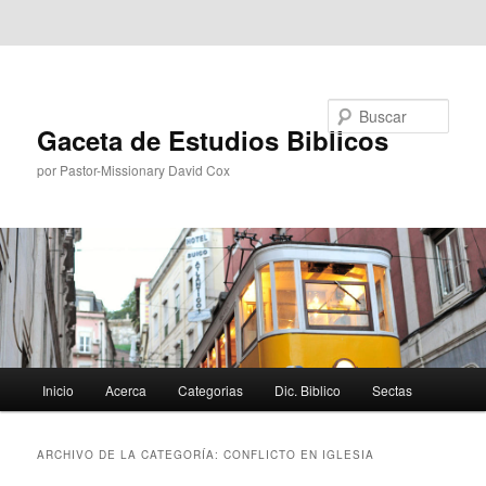
Ir al contenido principal
Ir al contenido secundario
Buscar
Gaceta de Estudios Biblicos
por Pastor-Missionary David Cox
Menú
Inicio
Acerca
Categorias
Dic. Biblico
Sectas
principal
ARCHIVO DE LA CATEGORÍA:
CONFLICTO EN IGLESIA