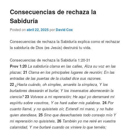
Consecuencias de rechaza la
Sabiduría
Posted on
abril 22, 2025
por
David Cox
Consecuencias de rechaza la Sabiduría explica como el rechazar
la sabiduría de Dios (es Jesús) destruirá tu vida.
Consecuencias de rechaza la Sabiduría 1:20-31
Prov 1:20
La sabiduría clama en las calles, Alza su voz en las
plazas;
21
Clama en los principales lugares de reunión; En las
entradas de las puertas de la ciudad dice sus razones.
22
¿Hasta cuándo, oh simples, amaréis la simpleza, Y los
burladores desearán el burlar, Y los insensatos aborrecerán la
ciencia?
23
Volveos a mi reprensión; He aquí yo derramaré mi
espíritu sobre vosotros, Y os haré saber mis palabras.
24
Por
cuanto llamé, y no quisisteis oír, Extendí mi mano, y no hubo
quien atendiese,
25
Sino que desechasteis todo consejo mío Y
mi reprensión no quisisteis,
26
También yo me reiré en vuestra
calamidad, Y me burlaré cuando os viniere lo que teméis;