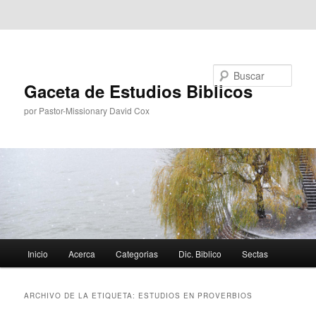
Ir al contenido principal
Ir al contenido secundario
Buscar
Gaceta de Estudios Biblicos
por Pastor-Missionary David Cox
Menú
Inicio
Acerca
Categorias
Dic. Biblico
Sectas
principal
ARCHIVO DE LA ETIQUETA:
ESTUDIOS EN PROVERBIOS