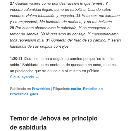
27
Cuando viniere como una destrucción lo que teméis, Y
vuestra calamidad llegare como un torbellino; Cuando sobre
vosotros viniere tribulación y angustia.
28
Entonces me llamarán,
y no responderé; Me buscarán de mañana, y no me hallarán.
29
Por cuanto aborrecieron la sabiduría, Y no escogieron el
temor de Jehová,
30
Ni quisieron mi consejo, Y menospreciaron
toda reprensión mía,
31
Comerán del fruto de su camino, Y serán
hastiados de sus propios consejos.
1:20-21
Dios nos llama a seguir su camino porque “es lo más
sabio.” Sabiduría no es contenta de quedarse en casa, sino es
un predicador, que se anuncia a sí mismo en público.
Sigue leyendo
→
Publicado en
Proverbios
|
Etiquetado
catlist
,
Estudios en
Proverbios
,
gads
Temor de Jehová es principio
de sabiduría