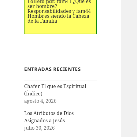
Folleto pdf:
fam41 ¿Qué es
ser hombre?
Responsabilidades
y
fam44
Hombres siendo la Cabeza
de la Familia
ENTRADAS RECIENTES
Chafer El que es Espiritual
(Índice)
agosto 4, 2026
Los Atributos de Dios
Asignados a Jesús
julio 30, 2026