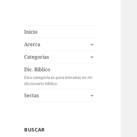
Inicio
expande
Acerca
el
expande
menú
Categorias
el
inferior
menú
Dic. Biblico
inferior
Esta categoría es para entradas en mi
diccionario bíblico.
expande
Sectas
el
menú
inferior
BUSCAR