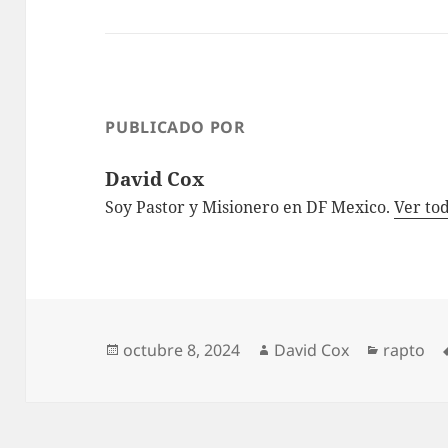
PUBLICADO POR
David Cox
Soy Pastor y Misionero en DF Mexico.
Ver to
Publicado
Autor
Categorí
octubre 8, 2024
David Cox
rapto
el