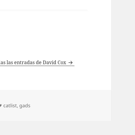
das las entradas de David Cox
as
Etiquetas
catlist
,
gads