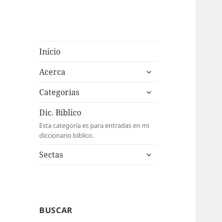
Inicio
expande
Acerca
el
expande
menú
Categorias
el
inferior
menú
Dic. Biblico
inferior
Esta categoría es para entradas en mi
diccionario bíblico.
expande
Sectas
el
menú
inferior
BUSCAR