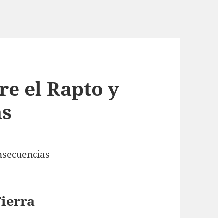
re el Rapto y
as
nsecuencias
Tierra