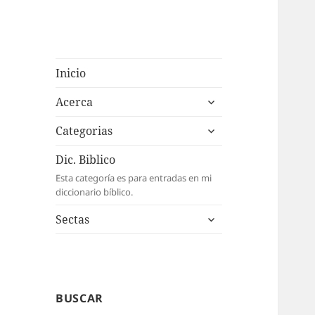
Inicio
expande
Acerca
el
expande
menú
Categorias
el
inferior
menú
Dic. Biblico
inferior
Esta categoría es para entradas en mi
diccionario bíblico.
expande
Sectas
el
menú
inferior
BUSCAR