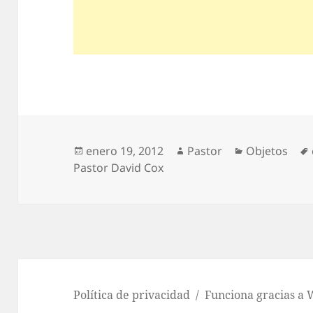
Publicado
Autor
Categorías
enero 19, 2012
Pastor
Objetos
el
Pastor David Cox
eencarnación?
Política de privacidad
Funciona gracias a