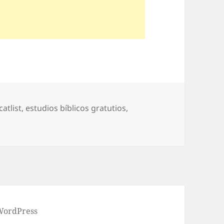
Etiquetas
catlist
,
estudios bíblicos gratutios
,
 WordPress