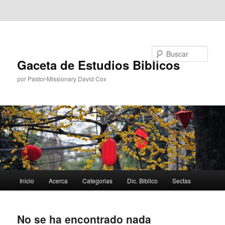
Ir al contenido principal
Ir al contenido secundario
Buscar
Gaceta de Estudios Biblicos
por Pastor-Missionary David Cox
Menú
Inicio
Acerca
Categorias
Dic. Biblico
Sectas
principal
No se ha encontrado nada