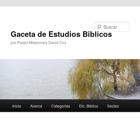
Ir al contenido principal
Buscar
Gaceta de Estudios Biblicos
por Pastor-Missionary David Cox
Menú
Inicio
Acerca
Categorias
Dic. Biblico
Sectas
principal
Navegador
de
imágenes