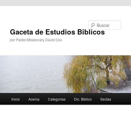
Ir al contenido principal
Buscar
Gaceta de Estudios Biblicos
por Pastor-Missionary David Cox
Menú
Inicio
Acerca
Categorias
Dic. Biblico
Sectas
principal
Navegador
de
imágenes