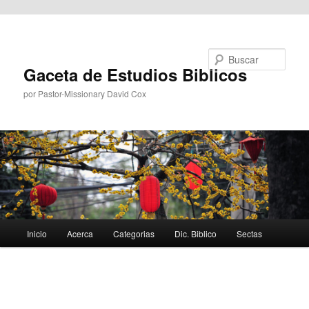
Ir al contenido principal
Buscar
Gaceta de Estudios Biblicos
por Pastor-Missionary David Cox
Menú
Inicio
Acerca
Categorias
Dic. Biblico
Sectas
principal
Navegador
de
imágenes