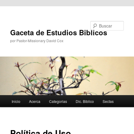
Ir al contenido principal
Buscar
Gaceta de Estudios Biblicos
por Pastor-Missionary David Cox
Menú
Inicio
Acerca
Categorias
Dic. Biblico
Sectas
principal
Política de Uso