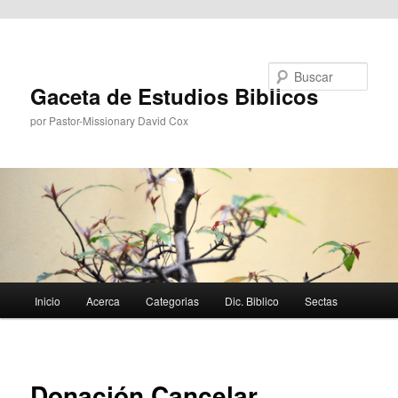
Ir al contenido principal
Buscar
Gaceta de Estudios Biblicos
por Pastor-Missionary David Cox
Menú
Inicio
Acerca
Categorias
Dic. Biblico
Sectas
principal
Donación Cancelar