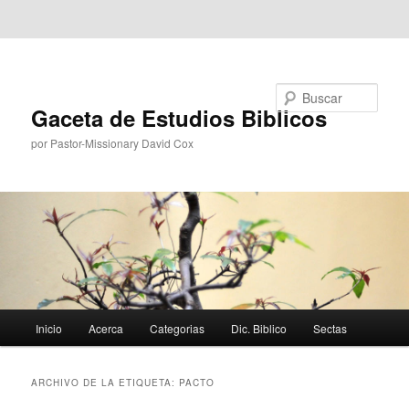
Ir al contenido principal
Ir al contenido secundario
Buscar
Gaceta de Estudios Biblicos
por Pastor-Missionary David Cox
Menú
Inicio
Acerca
Categorias
Dic. Biblico
Sectas
principal
ARCHIVO DE LA ETIQUETA:
PACTO