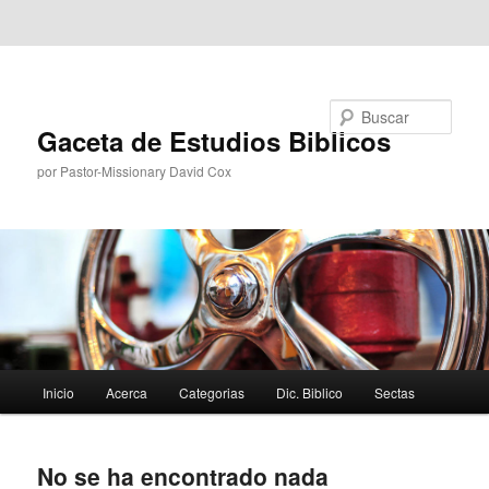
Ir al contenido principal
Ir al contenido secundario
Buscar
Gaceta de Estudios Biblicos
por Pastor-Missionary David Cox
Menú
Inicio
Acerca
Categorias
Dic. Biblico
Sectas
principal
No se ha encontrado nada